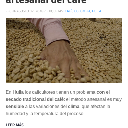
FECHA:
AGOSTO 02, 2018
/
ETIQUETAS:
CAFÉ
,
COLOMBIA
,
HUILA
En
Huila
los caficultores tienen un problema
con el
secado tradicional del café
: el método artesanal es muy
sensible
a las variaciones del
clima
, que afectan la
humedad y la temperatura del proceso.
LEER MÁS