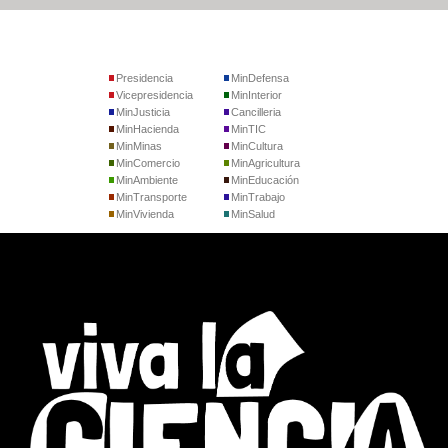
Presidencia
MinDefensa
Vicepresidencia
MinInterior
MinJusticia
Cancilleria
MinHacienda
MinTIC
MinMinas
MinCultura
MinComercio
MinAgricultura
MinAmbiente
MinEducación
MinTransporte
MinTrabajo
MinVivienda
MinSalud