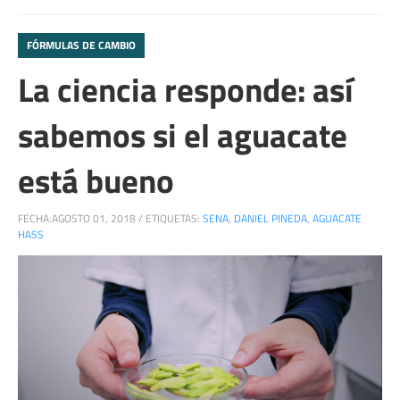
FÓRMULAS DE CAMBIO
La ciencia responde: así
sabemos si el aguacate
está bueno
FECHA:
AGOSTO 01, 2018
/
ETIQUETAS:
SENA
,
DANIEL PINEDA
,
AGUACATE
HASS