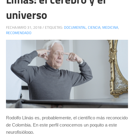
universo
FECHA:
MAYO 31, 2018
/
ETIQUETAS:
DOCUMENTAL
,
CIENCIA
,
MEDICINA
,
RECOMENDADO
Rodolfo Llinás es, probablemente, el científico más reconocido
de Colombia. En este perfil conocemos un poquito a este
neurofisiólogo.