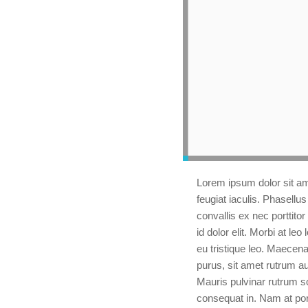
Lorem ipsum dolor sit am
feugiat iaculis. Phasellus
convallis ex nec porttito
id dolor elit. Morbi at l
eu tristique leo. Maecen
purus, sit amet rutrum a
Mauris pulvinar rutrum sol
consequat in. Nam at port