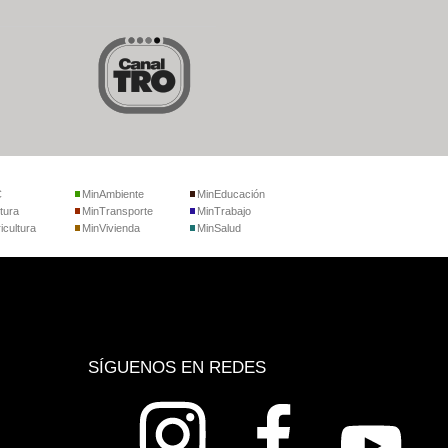
C
MinAmbiente
MinEducación
tura
MinTransporte
MinTrabajo
icultura
MinVivienda
MinSalud
SÍGUENOS EN REDES