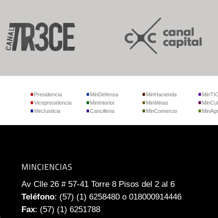
Presidencia
MinDefensa
MinHacienda
MinTI
Vicepresidencia
MinInterior
MinMinas
MinCul
MinJusticia
Cancilleria
MinComercio
MinAgr
MINCIENCIAS
Av Clle 26 # 57-41 Torre 8 Pisos del 2 al 6
Teléfono
: (57) (1) 6258480 o 018000914446
Fax
: (57) (1) 6251788