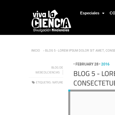
Jump to Navigation
Especiales
CO
Usted está aquí
INICIO
› BLOG 5 - LOREM IPSUM DOLOR SIT AMET, CON
•
FEBRUARY 28
•
2016
BLOG DE
BLOG 5 - LOR
WEBCOLCIENCIAS
CONSECTETU
ETIQUETAS:
NATURE