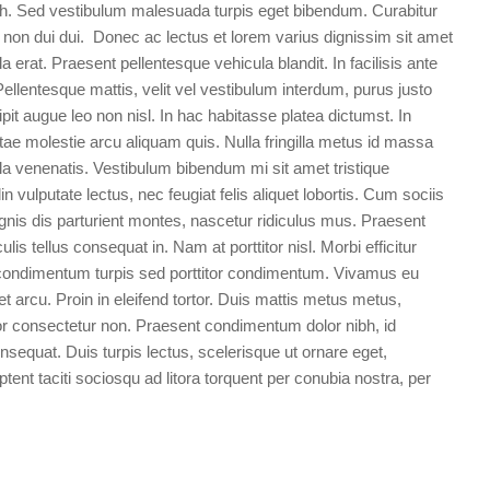
bh. Sed vestibulum malesuada turpis eget bibendum. Curabitur
 non dui dui. Donec ac lectus et lorem varius dignissim sit amet
la erat. Praesent pellentesque vehicula blandit. In facilisis ante
Pellentesque mattis, velit vel vestibulum interdum, purus justo
ipit augue leo non nisl. In hac habitasse platea dictumst. In
tae molestie arcu aliquam quis. Nulla fringilla metus id massa
la venenatis. Vestibulum bibendum mi sit amet tristique
n vulputate lectus, nec feugiat felis aliquet lobortis. Cum sociis
nis dis parturient montes, nascetur ridiculus mus. Praesent
culis tellus consequat in. Nam at porttitor nisl. Morbi efficitur
condimentum turpis sed porttitor condimentum. Vivamus eu
et arcu. Proin in eleifend tortor. Duis mattis metus metus,
r consectetur non. Praesent condimentum dolor nibh, id
onsequat. Duis turpis lectus, scelerisque ut ornare eget,
ptent taciti sociosqu ad litora torquent per conubia nostra, per