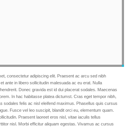
et, consectetur adipiscing elit. Praesent ac arcu sed nibh
 et ante in libero sollicitudin malesuada ac eu erat. Nulla
r hendrerit. Donec gravida est id dui placerat sodales. Maecenas
eo lorem. In hac habitasse platea dictumst. Cras eget tempor nibh,
as sodales felis ac nisl eleifend maximus. Phasellus quis cursus
ugue. Fusce vel leo suscipit, blandit orci eu, elementum quam.
licitudin. Praesent laoreet eros nisl, vitae iaculis tellus
titor nisl. Morbi efficitur aliquam egestas. Vivamus ac cursus