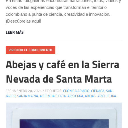
En estas fotogalerías encontrarás narraciones, fotos, videos y
voces de las experiencias que transforman el territorio
colombiano a punta de ciencia, creatividad e innovación.
¡Descúbrelas aquí!
LEER MÁS
VIVIENDO EL CONOCIMIENTO
Abejas y café en la Sierra
Nevada de Santa Marta
FECHA:
ENERO 20, 2021
/
ETIQUETAS:
CRÓNICA APIARIO
,
CIÉNAGA
,
SAN
JAVIER
,
SANTA MARTA
,
A CIENCIA CIERTA
,
APISIERRA
,
ABEJAS
,
APICULTURA.