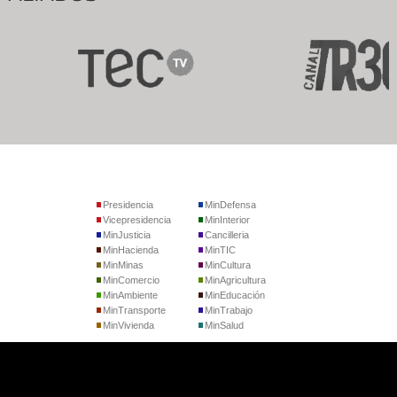
Presidencia
MinDefensa
Vicepresidencia
MinInterior
MinJusticia
Cancilleria
MinHacienda
MinTIC
MinMinas
MinCultura
MinComercio
MinAgricultura
MinAmbiente
MinEducación
MinTransporte
MinTrabajo
MinVivienda
MinSalud