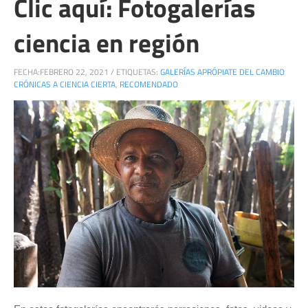
Clic aquí: Fotogalerías
ciencia en región
FECHA:
FEBRERO 22, 2021
/
ETIQUETAS:
GALERÍAS APRÓPIATE DEL CAMBIO
CRÓNICAS A CIENCIA CIERTA
,
RECOMENDADO