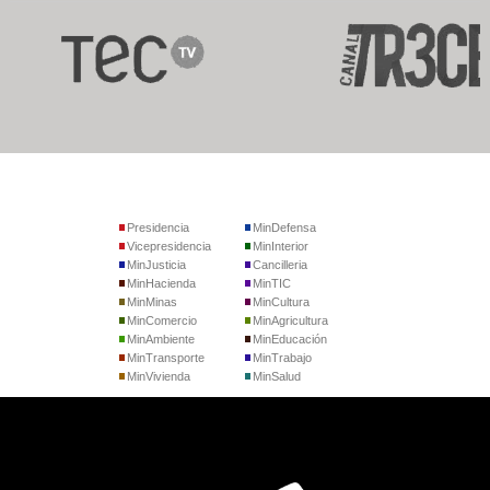
Presidencia
MinDefensa
Vicepresidencia
MinInterior
MinJusticia
Cancilleria
MinHacienda
MinTIC
MinMinas
MinCultura
MinComercio
MinAgricultura
MinAmbiente
MinEducación
MinTransporte
MinTrabajo
MinVivienda
MinSalud