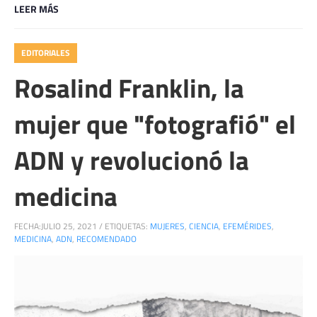
LEER MÁS
EDITORIALES
Rosalind Franklin, la
mujer que "fotografió" el
ADN y revolucionó la
medicina
FECHA:
JULIO 25, 2021
/
ETIQUETAS:
MUJERES
,
CIENCIA
,
EFEMÉRIDES
,
MEDICINA
,
ADN
,
RECOMENDADO