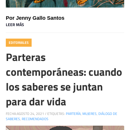
Por Jenny Gallo Santos 
LEER MÁS
EDITORIALES
Parteras
contemporáneas: cuando
los saberes se juntan
para dar vida
FECHA:
AGOSTO 24, 2021
/
ETIQUETAS:
PARTERÍA
,
MUJERES
,
DIÁLOGO DE
SABERES
,
RECOMENDADOS