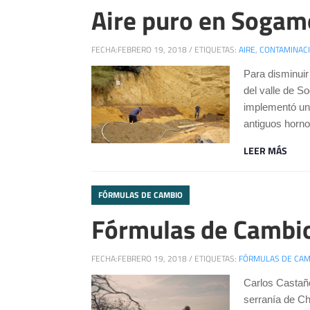
Aire puro en Soga
FECHA:
FEBRERO 19, 2018
/
ETIQUETAS:
AIRE
,
CONTAMINAC
Para disminuir
del valle de 
implementó un 
antiguos hornos
LEER MÁS
FÓRMULAS DE CAMBIO
Fórmulas de Cambio
FECHA:
FEBRERO 19, 2018
/
ETIQUETAS:
FÓRMULAS DE CAM
Carlos Castaño
serranía de Ch