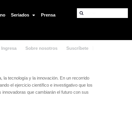
ano
Seriados
Prensa
Ingresa
Sobre nosotros
Suscríbete
 la tecnología y la innovación. En un recorrido
 el ejercicio científico e investigativo que los
es innovadoras que cambiarán el futuro con sus