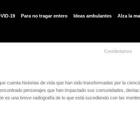
VID-19
Para no tragar entero
Ideas ambulantes
Alza la m
Contáctanos
e cuenta historias de vida que han sido transformadas por la ciencia,
 encontrado personajes que han impactado sus comunidades, destacando
erie es una breve radiografía de lo que está sucediendo con las ment