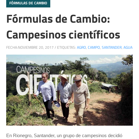
FÓRMULAS DE CAMBIO
Fórmulas de Cambio:
Campesinos científicos
FECHA:
NOVIEMBRE 20, 2017
/
ETIQUETAS:
AGRO
,
CAMPO
,
SANTANDER
,
AGUA
En Rionegro, Santander, un grupo de campesinos decidió