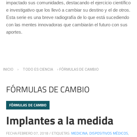
impactado sus comunidades, destacando el ejercicio científico
e investigativo que los llevó a cambiar su destino y el de otros.
Esta serie es una breve radiografía de lo que está sucediendo
con las mentes innovadoras que cambiarán el futuro con sus
aportes.
Usted está aquí
INICIO
›
TODO ES CIENCIA
› FÓRMULAS DE CAMBIO
FÓRMULAS DE CAMBIO
FÓRMULAS DE CAMBIO
Implantes a la medida
FECHA:
FEBRERO 07, 2018
/
ETIQUETAS:
MEDICINA
,
DISPOSITIVOS MÉDICOS
,