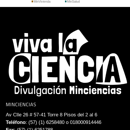
MinVivienda
MinSalud
MINCIENCIAS
Av Clle 26 # 57-41 Torre 8 Pisos del 2 al 6
Teléfono
: (57) (1) 6258480 o 018000914446
Fax
: (57) (1) 6251788