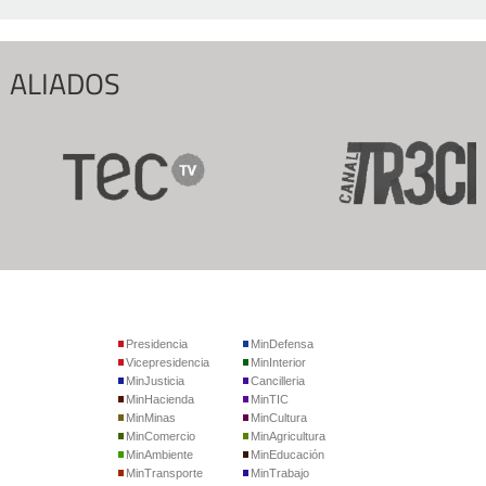
ALIADOS
Presidencia
MinDefensa
Vicepresidencia
MinInterior
MinJusticia
Cancilleria
MinHacienda
MinTIC
MinMinas
MinCultura
MinComercio
MinAgricultura
MinAmbiente
MinEducación
MinTransporte
MinTrabajo