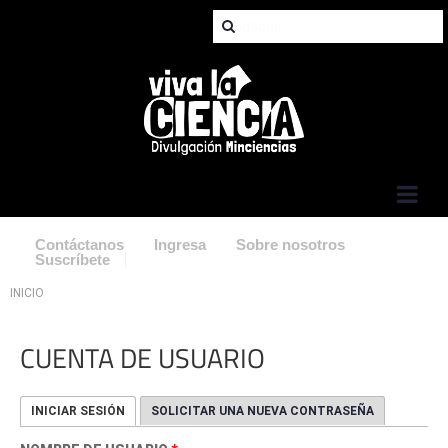
Jump to Navigation
Contáctanos
Ingresa
Sobre nosotros
Suscríbete
Usted está aquí
INICIO
CUENTA DE USUARIO
Primary tabs
INICIAR SESIÓN
(SOLAPA ACTIVA)
SOLICITAR UNA NUEVA CONTRASEÑA