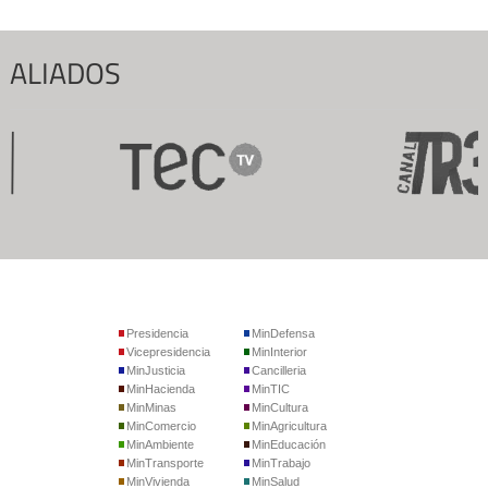
ALIADOS
Presidencia
MinDefensa
Vicepresidencia
MinInterior
MinJusticia
Cancilleria
MinHacienda
MinTIC
MinMinas
MinCultura
MinComercio
MinAgricultura
MinAmbiente
MinEducación
MinTransporte
MinTrabajo
MinVivienda
MinSalud