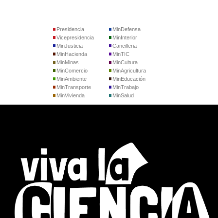
Presidencia
MinDefensa
Vicepresidencia
MinInterior
MinJusticia
Cancilleria
MinHacienda
MinTIC
MinMinas
MinCultura
MinComercio
MinAgricultura
MinAmbiente
MinEducación
MinTransporte
MinTrabajo
MinVivienda
MinSalud