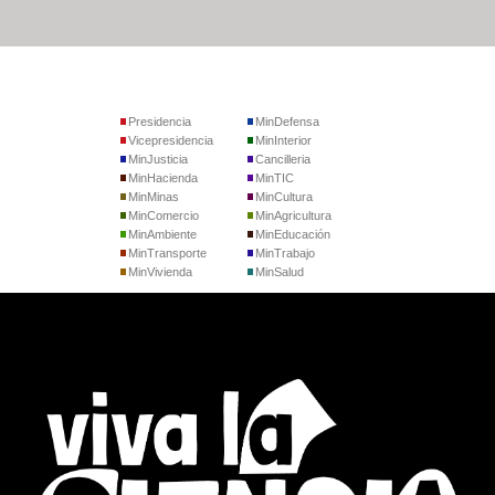
Presidencia
MinDefensa
Vicepresidencia
MinInterior
MinJusticia
Cancilleria
MinHacienda
MinTIC
MinMinas
MinCultura
MinComercio
MinAgricultura
MinAmbiente
MinEducación
MinTransporte
MinTrabajo
MinVivienda
MinSalud