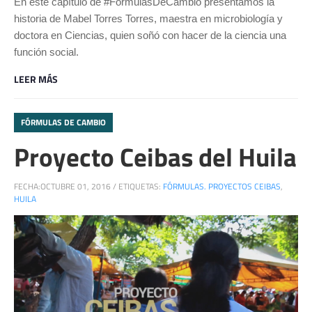
En este capítulo de #FórmulasDeCambio presentamos la
historia de Mabel Torres Torres, maestra en microbiología y
doctora en Ciencias, quien soñó con hacer de la ciencia una
función social.
LEER MÁS
FÓRMULAS DE CAMBIO
Proyecto Ceibas del Huila
FECHA:
OCTUBRE 01, 2016
/
ETIQUETAS:
FÓRMULAS. PROYECTOS CEIBAS
,
HUILA