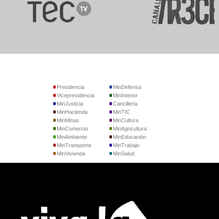
Presidencia
MinDefensa
Vicepresidencia
MinInterior
MinJusticia
Cancilleria
MinHacienda
MinTIC
MinMinas
MinCultura
MinComercio
MinAgricultura
MinAmbiente
MinEducación
MinTransporte
MinTrabajo
MinVivienda
MinSalud