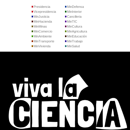
Presidencia
MinDefensa
Vicepresidencia
MinInterior
MinJusticia
Cancilleria
MinHacienda
MinTIC
MinMinas
MinCultura
MinComercio
MinAgricultura
MinAmbiente
MinEducación
MinTransporte
MinTrabajo
MinVivienda
MinSalud