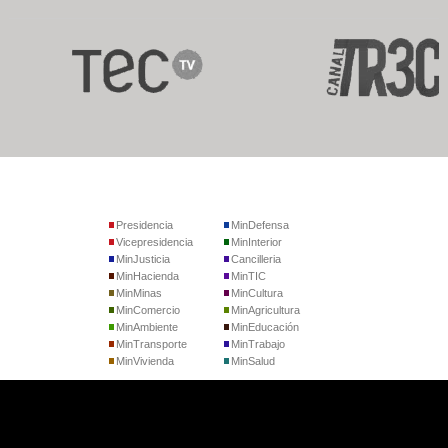
Presidencia
MinDefensa
Vicepresidencia
MinInterior
MinJusticia
Cancilleria
MinHacienda
MinTIC
MinMinas
MinCultura
MinComercio
MinAgricultura
MinAmbiente
MinEducación
MinTransporte
MinTrabajo
MinVivienda
MinSalud