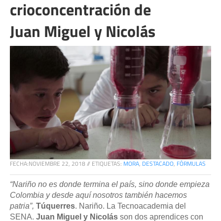
crioconcentración de
Juan Miguel y Nicolás
FECHA:
NOVIEMBRE 22, 2018
//
ETIQUETAS:
MORA
,
DESTACADO
,
FÓRMULAS
“Nariño no es donde termina el país, sino donde empieza
Colombia y desde aquí nosotros también hacemos
patria”,
Túquerres
. Nariño. La Tecnoacademia del
SENA.
Juan Miguel y Nicolás
son dos aprendices con