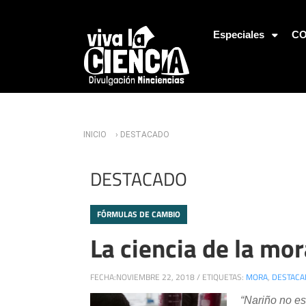
Jump to Navigation
Especiales
CO
Usted está aquí
INICIO
› DESTACADO
DESTACADO
FÓRMULAS DE CAMBIO
La ciencia de la mor
FECHA:
NOVIEMBRE 22, 2018
/
ETIQUETAS:
MORA
,
DESTACA
“Nariño no e