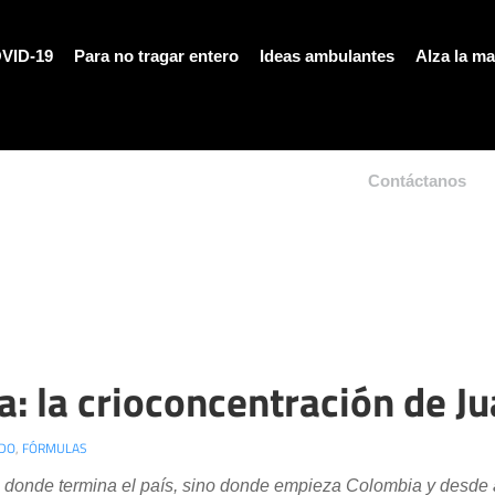
VID-19
Para no tragar entero
Ideas ambulantes
Alza la m
Contáctanos
a: la crioconcentración de J
DO
,
FÓRMULAS
s donde termina el país, sino donde empieza Colombia y desde 