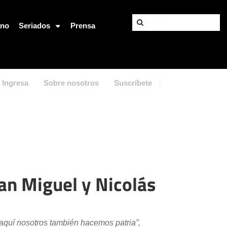
ano
Seriados
Prensa
Ingresa
Sobre nosotros
Suscríbete
uan Miguel y Nicolás
aquí nosotros también hacemos patria”,