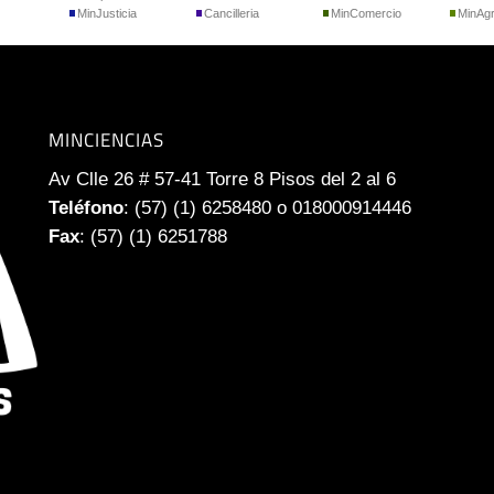
MinJusticia
Cancilleria
MinComercio
MinAgr
MINCIENCIAS
Av Clle 26 # 57-41 Torre 8 Pisos del 2 al 6
Teléfono
: (57) (1) 6258480 o 018000914446
Fax
: (57) (1) 6251788