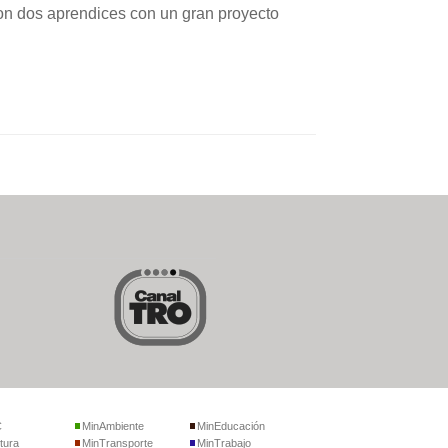
n dos aprendices con un gran proyecto
C
MinAmbiente
MinEducación
tura
MinTransporte
MinTrabajo