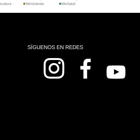
icultura
MinVivienda
MinSalud
SÍGUENOS EN REDES