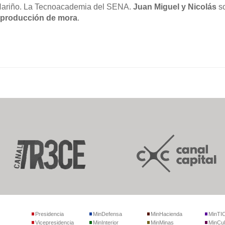
Nariño. La Tecnoacademia del SENA.
Juan Miguel y Nicolás
so
producción de mora
.
Presidencia
MinDefensa
MinHacienda
MinTI
Vicepresidencia
MinInterior
MinMinas
MinCul