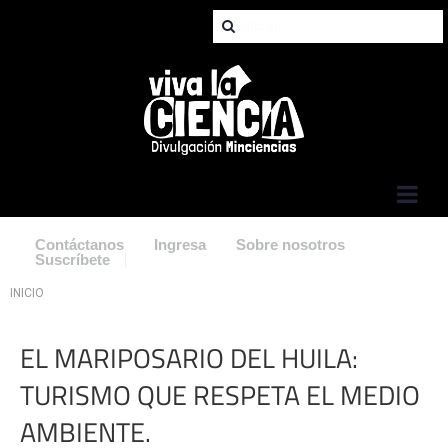
Jump to Navigation
Contáctanos
Ingresa
Sobre nosotros
Suscríbete
Usted está aquí
INICIO
EL MARIPOSARIO DEL HUILA:
TURISMO QUE RESPETA EL MEDIO
AMBIENTE.