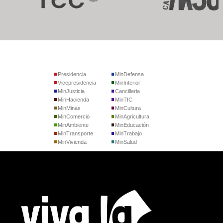
Presidencia
MinDefensa
Vicepresidencia
MinInterior
MinJusticia
Cancilleria
MinHacienda
MinTIC
MinMinas
MinCultura
MinComercio
MinAgricultura
MinAmbiente
MinEducación
MinTransporte
MinTrabajo
MinVivienda
MinSalud