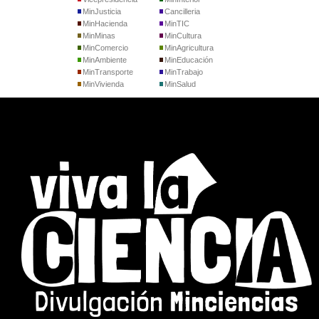
MinJusticia
Cancilleria
MinHacienda
MinTIC
MinMinas
MinCultura
MinComercio
MinAgricultura
MinAmbiente
MinEducación
MinTransporte
MinTrabajo
MinVivienda
MinSalud