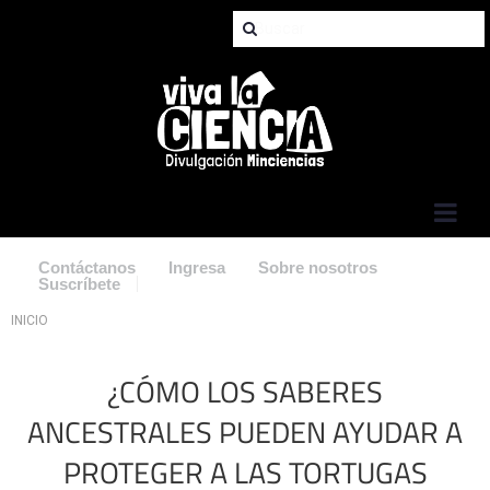
Jump to Navigation
Contáctanos
Ingresa
Sobre nosotros
Suscríbete
Usted está aquí
INICIO
¿CÓMO LOS SABERES
ANCESTRALES PUEDEN AYUDAR A
PROTEGER A LAS TORTUGAS