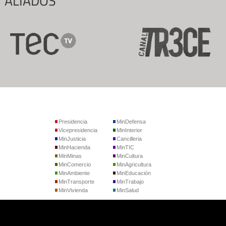
ALIADOS
Presidencia
MinDefensa
Vicepresidencia
MinInterior
MinJusticia
Cancilleria
MinHacienda
MinTIC
MinMinas
MinCultura
MinComercio
MinAgricultura
MinAmbiente
MinEducación
MinTransporte
MinTrabajo
MinVivienda
MinSalud