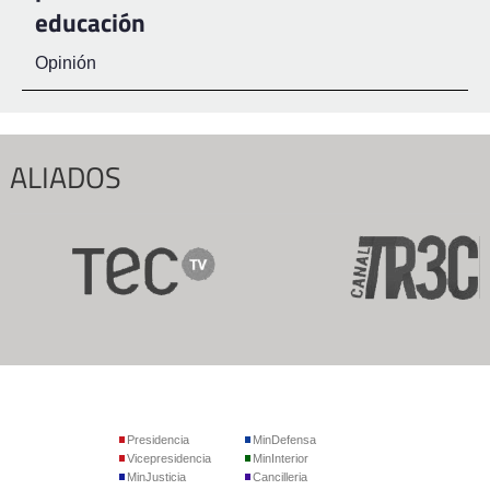
educación
Opinión
ALIADOS
Presidencia
MinDefensa
Vicepresidencia
MinInterior
MinJusticia
Cancilleria