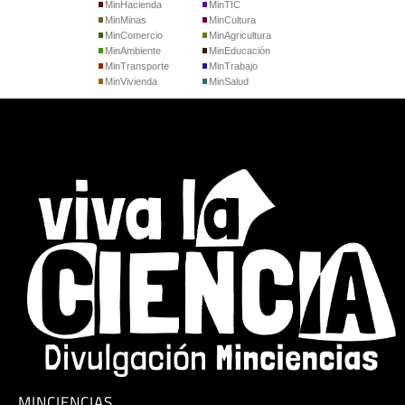
MinHacienda
MinTIC
MinMinas
MinCultura
MinComercio
MinAgricultura
MinAmbiente
MinEducación
MinTransporte
MinTrabajo
MinVivienda
MinSalud
MINCIENCIAS