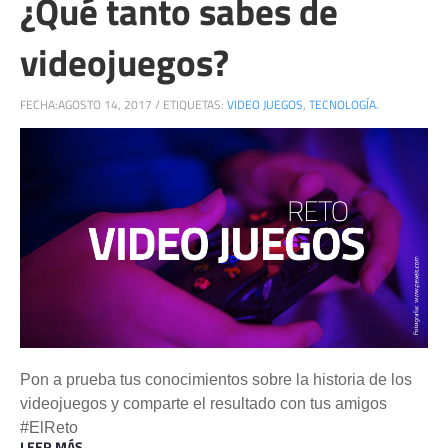
¿Qué tanto sabes de
videojuegos?
FECHA:
AGOSTO 14, 2017
/
ETIQUETAS:
VIDEO JUEGOS
,
TECNOLOGÍA.
Pon a prueba tus conocimientos sobre la historia de los
videojuegos y comparte el resultado con tus amigos
#ElReto
LEER MÁS