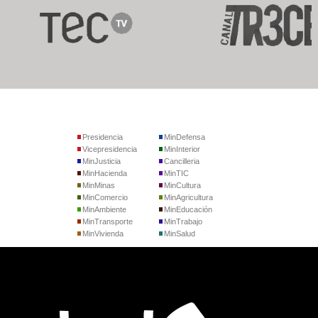
Presidencia
MinDefensa
Vicepresidencia
MinInterior
MinJusticia
Cancilleria
MinHacienda
MinTIC
MinMinas
MinCultura
MinComercio
MinAgricultura
MinAmbiente
MinEducación
MinTransporte
MinTrabajo
MinVivienda
MinSalud