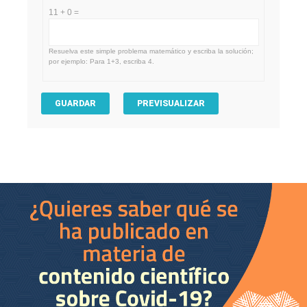
11 + 0 =
Resuelva este simple problema matemático y escriba la solución;
por ejemplo: Para 1+3, escriba 4.