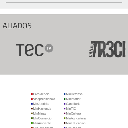
ALIADOS
Presidencia
MinDefensa
Vicepresidencia
MinInterior
MinJusticia
Cancilleria
MinHacienda
MinTIC
MinMinas
MinCultura
MinComercio
MinAgricultura
MinAmbiente
MinEducación
MinTransporte
MinTrabajo