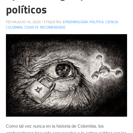
políticos
FECHA:
JULIO 16, 2020
/
ETIQUETAS:
EPIDEMIOLOGÍA
,
POLÍTICA
,
CIENCIA
,
COLOMBIA
,
COVID19
,
RECOMENDADO
Como tal vez nunca en la historia de Colombia, los