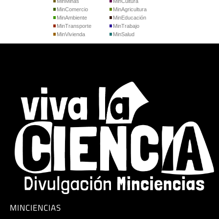
MinMinas
MinCultura
MinComercio
MinAgricultura
MinAmbiente
MinEducación
MinTransporte
MinTrabajo
MinVivienda
MinSalud
MINCIENCIAS