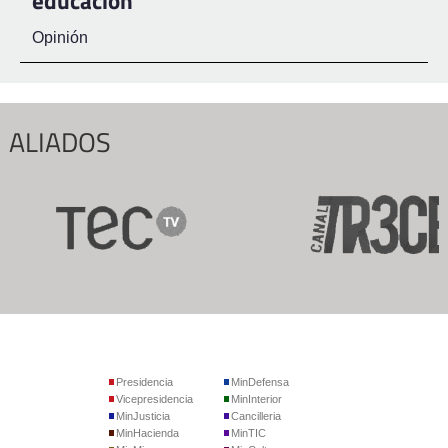
educación
Opinión
ALIADOS
Presidencia
MinDefensa
Vicepresidencia
MinInterior
MinJusticia
Cancilleria
MinHacienda
MinTIC