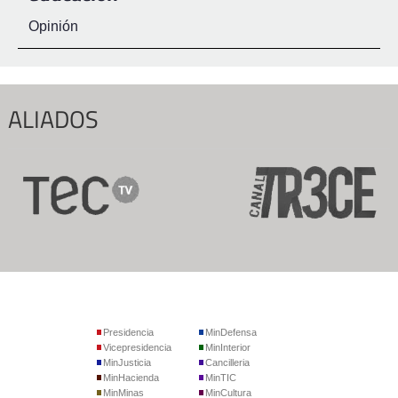
Opinión
ALIADOS
Presidencia
MinDefensa
Vicepresidencia
MinInterior
MinJusticia
Cancilleria
MinHacienda
MinTIC
MinMinas
MinCultura