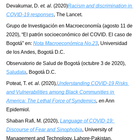
Devakumar, D. 
et. al
. (2020)
Racism and discrimination in 
COVID-19 responses
, The Lancet.
Grupo de Investigación en Macroeconomía (agosto 11 de 
2020), “El patrón socioeconómico del COVID. El caso de 
Bogotá” en: 
Nota Macroeconómica No.23
, Universidad 
de los Andes, Bogotá D.C.
Observatorio de Salud de Bogotá (octubre 3 de 2020), 
Saludata
, Bogotá D.C.
Poteat, T. 
et. al
. (2020)
,
Understanding COVID-19 Risks 
and Vulnerabilities among Black Communities in 
America: The Lethal Force of Syndemics
, e
n Ann 
Epidemiol.
Shaban Rafi, M. (2020), 
Language of COVID-19: 
Discourse of Fear and Sinophobia
, University of 
Management and Technology, Lahore-Pakistan.