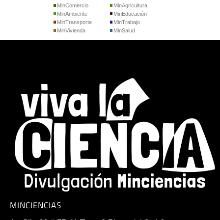
MinComercio
MinAgricultura
MinAmbiente
MinEducación
MinTransporte
MinTrabajo
MinVivienda
MinSalud
MINCIENCIAS