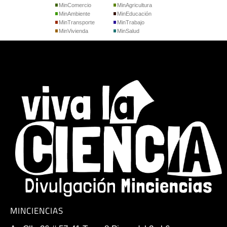
MinComercio
MinAgricultura
MinAmbiente
MinEducación
MinTransporte
MinTrabajo
MinVivienda
MinSalud
MINCIENCIAS