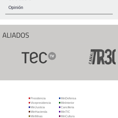
Opinión
ALIADOS
Presidencia
MinDefensa
Vicepresidencia
MinInterior
MinJusticia
Cancilleria
MinHacienda
MinTIC
MinMinas
MinCultura