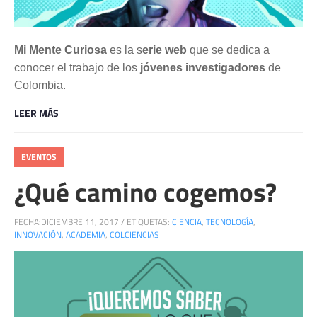
Mi Mente Curiosa
es la s
erie web
que se dedica a
conocer el trabajo de los
jóvenes investigadores
de
Colombia.
LEER MÁS
EVENTOS
¿Qué camino cogemos?
FECHA:
DICIEMBRE 11, 2017
/
ETIQUETAS:
CIENCIA
,
TECNOLOGÍA
,
INNOVACIÓN
,
ACADEMIA
,
COLCIENCIAS