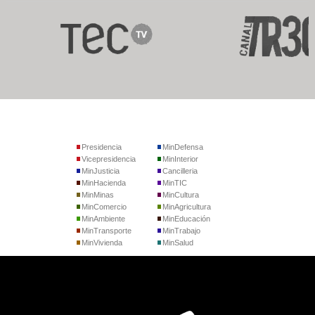
Presidencia
MinDefensa
Vicepresidencia
MinInterior
MinJusticia
Cancilleria
MinHacienda
MinTIC
MinMinas
MinCultura
MinComercio
MinAgricultura
MinAmbiente
MinEducación
MinTransporte
MinTrabajo
MinVivienda
MinSalud