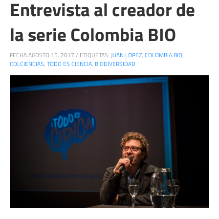
Entrevista al creador de
la serie Colombia BIO
FECHA:
AGOSTO 15, 2017
/
ETIQUETAS:
JUAN LÓPEZ
,
COLOMBIA BIO
,
COLCIENCIAS
,
TODO ES CIENCIA
,
BIODIVERSIDAD