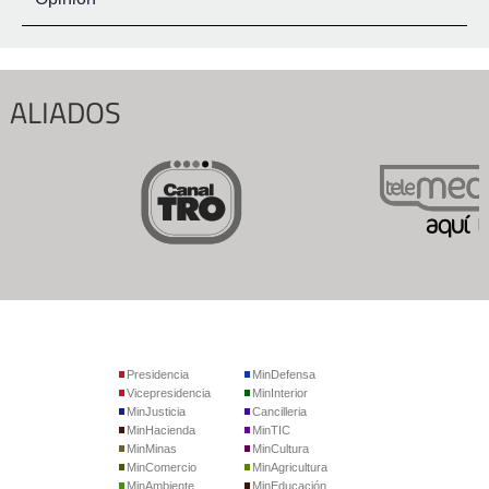
ALIADOS
Presidencia
MinDefensa
Vicepresidencia
MinInterior
MinJusticia
Cancilleria
MinHacienda
MinTIC
MinMinas
MinCultura
MinComercio
MinAgricultura
MinAmbiente
MinEducación