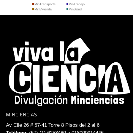
MinTransporte
MinTrabajo
MinVivienda
MinSalud
MINCIENCIAS
Av Clle 26 # 57-41 Torre 8 Pisos del 2 al 6
Teléfono
: (57) (1) 6258480 o 018000914446