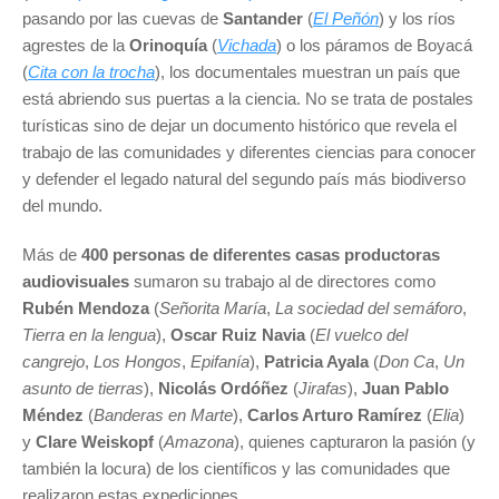
pasando por las cuevas de
Santander
(
El Peñón
) y los ríos
agrestes de la
Orinoquía
(
Vichada
) o los páramos de Boyacá
(
Cita con la trocha
), los documentales muestran un país que
está abriendo sus puertas a la ciencia. No se trata de postales
turísticas sino de dejar un documento histórico que revela el
trabajo de las comunidades y diferentes ciencias para conocer
y defender el legado natural del segundo país más biodiverso
del mundo.
Más de
400 personas de diferentes casas productoras
audiovisuales
sumaron su trabajo al de directores como
Rubén Mendoza
(
Señorita María
,
La sociedad del semáforo
,
Tierra en la lengua
),
Oscar Ruiz Navia
(
El vuelco del
cangrejo
,
Los Hongos
,
Epifanía
),
Patricia Ayala
(
Don Ca
,
Un
asunto de tierras
),
Nicolás Ordóñez
(
Jirafas
),
Juan Pablo
Méndez
(
Banderas en Marte
),
Carlos Arturo Ramírez
(
Elia
)
y
Clare Weiskopf
(
Amazona
), quienes capturaron la pasión (y
también la locura) de los científicos y las comunidades que
realizaron estas expediciones.