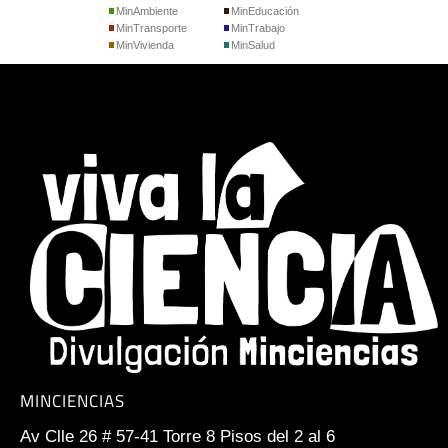
MinAmbiente
MinEducación
MinTransporte
MinTrabajo
MinVivienda
MinSalud
MINCIENCIAS
Av Clle 26 # 57-41 Torre 8 Pisos del 2 al 6