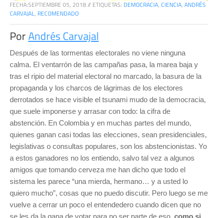
FECHA:
SEPTIEMBRE 05, 2018
//
ETIQUETAS:
DEMOCRACIA
,
CIENCIA
,
ANDRÉS
CARVAJAL
,
RECOMENDADO
Por
Andrés Carvajal
Después de las tormentas electorales no viene ninguna
calma. El ventarrón de las campañas pasa, la marea baja y
tras el ripio del material electoral no marcado, la basura de la
propaganda y los charcos de lágrimas de los electores
derrotados se hace visible el tsunami mudo de la democracia,
que suele imponerse y arrasar con todo: la cifra de
abstención. En Colombia y en muchas partes del mundo,
quienes ganan casi todas las elecciones, sean presidenciales,
legislativas o consultas populares, son los abstencionistas. Yo
a estos ganadores no los entiendo, salvo tal vez a algunos
amigos que tomando cerveza me han dicho que todo el
sistema les parece “una mierda, hermano… y a usted lo
quiero mucho”, cosas que no puedo discutir. Pero luego se me
vuelve a cerrar un poco el entendedero cuando dicen que no
se les da la gana de votar para no ser parte de eso,
como si