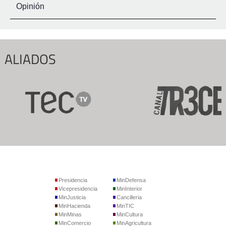
Opinión
ALIADOS
Presidencia
MinDefensa
Vicepresidencia
MinInterior
MinJusticia
Cancilleria
MinHacienda
MinTIC
MinMinas
MinCultura
MinComercio
MinAgricultura