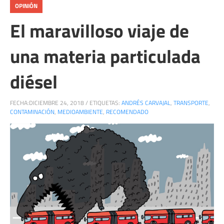
OPINIÓN
El maravilloso viaje de
una materia particulada
diésel
FECHA:
DICIEMBRE 24, 2018
/
ETIQUETAS:
ANDRÉS CARVAJAL
,
TRANSPORTE
,
CONTAMINACIÓN
,
MEDIOAMBIENTE
,
RECOMENDADO