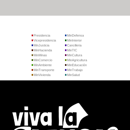
Presidencia
MinDefensa
Vicepresidencia
MinInterior
MinJusticia
Cancilleria
MinHacienda
MinTIC
MinMinas
MinCultura
MinComercio
MinAgricultura
MinAmbiente
MinEducación
MinTransporte
MinTrabajo
MinVivienda
MinSalud