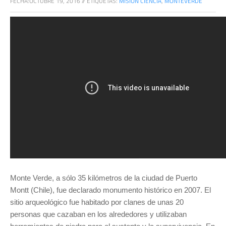
FECHA:
OCTUBRE 19, 2016
//
ETIQUETAS:
MISIÓN CIENCIA
,
MONTEVERDE
Monte Verde, a sólo 35 kilómetros de la ciudad de Puerto
Montt (Chile), fue declarado monumento histórico en 2007. El
sitio arqueológico fue habitado por clanes de unas 20
personas que cazaban en los alrededores y utilizaban