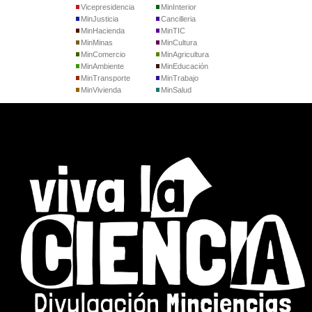
Vicepresidencia
MinInterior
MinJusticia
Cancilleria
MinHacienda
MinTIC
MinMinas
MinCultura
MinComercio
MinAgricultura
MinAmbiente
MinEducación
MinTransporte
MinTrabajo
MinVivienda
MinSalud