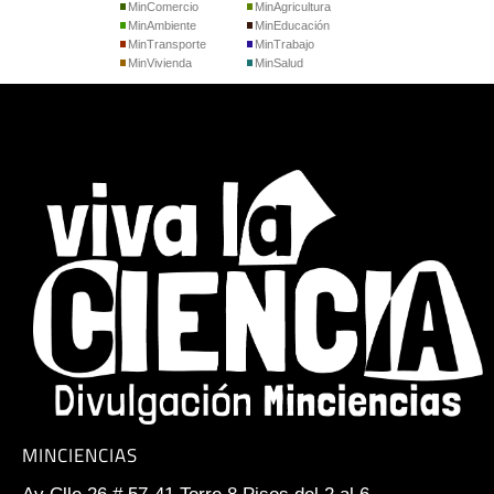
MinComercio
MinAgricultura
MinAmbiente
MinEducación
MinTransporte
MinTrabajo
MinVivienda
MinSalud
MINCIENCIAS