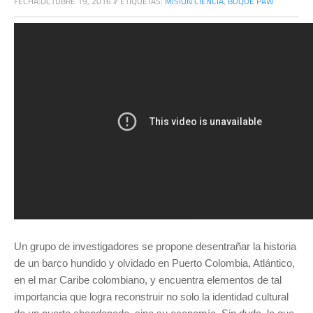
FECHA:
OCTUBRE 19, 2016
//
ETIQUETAS:
MISIÓN CIENCIA
,
BUQUE PAW
Un grupo de investigadores se propone desentrañar la historia
de un barco hundido y olvidado en Puerto Colombia, Atlántico,
en el mar Caribe colombiano, y encuentra elementos de tal
importancia que logra reconstruir no solo la identidad cultural