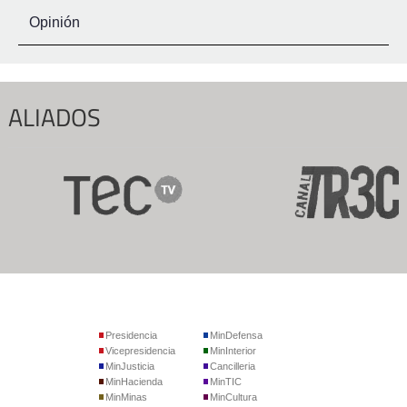
Opinión
ALIADOS
Presidencia
MinDefensa
Vicepresidencia
MinInterior
MinJusticia
Cancilleria
MinHacienda
MinTIC
MinMinas
MinCultura