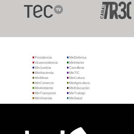
Presidencia
MinDefensa
Vicepresidencia
MinInterior
MinJusticia
Cancilleria
MinHacienda
MinTIC
MinMinas
MinCultura
MinComercio
MinAgricultura
MinAmbiente
MinEducación
MinTransporte
MinTrabajo
MinVivienda
MinSalud