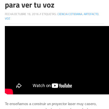
para ver tu voz
FECHA:
OCTUBRE 19, 2016
//
ETIQUETAS:
CIENCIA COTIDIANA
,
ARTEFACTO
,
VOZ
Te enseñamos a construir un proyector laser muy casero,