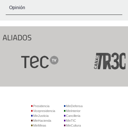
Opinión
ALIADOS
Presidencia
MinDefensa
Vicepresidencia
MinInterior
MinJusticia
Cancilleria
MinHacienda
MinTIC
MinMinas
MinCultura