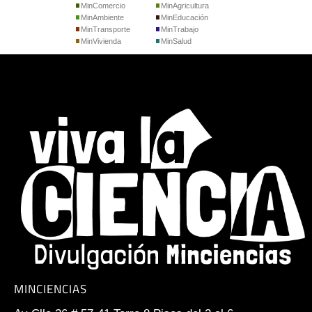
MinComercio
MinAgricultura
MinAmbiente
MinEducación
MinTransporte
MinTrabajo
MinVivienda
MinSalud
MINCIENCIAS