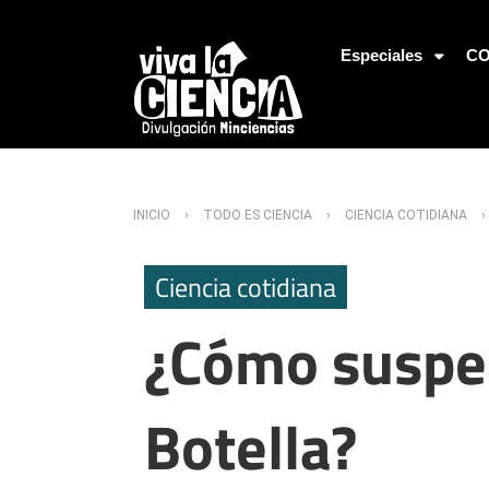
Jump to Navigation
Especiales
CO
Usted está aquí
INICIO
›
TODO ES CIENCIA
›
CIENCIA COTIDIANA
›
Ciencia cotidiana
¿Cómo suspe
Botella?