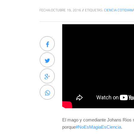
FECHA:
OCTUBRE 19, 2016
//
ETIQUETAS:
CIENCIA COTIDIAN
El mago y comediante Johans Rios nos
porque
#NoEsMagiaEsCiencia
.