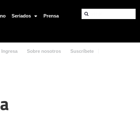
ano
Seriados
Prensa
Ingresa
Sobre nosotros
Suscríbete
na