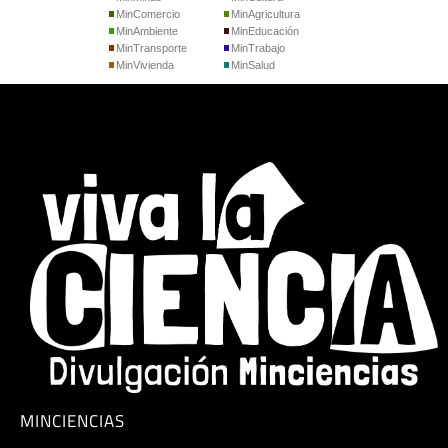
MinComercio
MinAgricultura
MinAmbiente
MinEducación
MinTransporte
MinTrabajo
MinVivienda
MinSalud
MINCIENCIAS