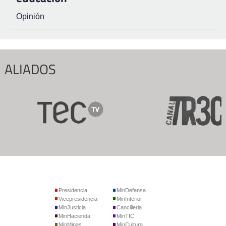
Opinión
ALIADOS
Presidencia
MinDefensa
Vicepresidencia
MinInterior
MinJusticia
Cancilleria
MinHacienda
MinTIC
MinMinas
MinCultura