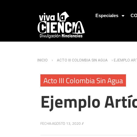
Jump to Navigation
Especiales
CO
Usted está aquí
INICIO
›
ACTO III COLOMBIA SIN AGUA
› EJEMPLO ART
Acto III Colombia Sin Agua
Ejemplo Artíc
FECHA:
AGOSTO 13, 2020
//