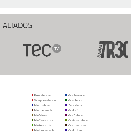
ALIADOS
Presidencia
MinDefensa
Vicepresidencia
MinInterior
MinJusticia
Cancilleria
MinHacienda
MinTIC
MinMinas
MinCultura
MinComercio
MinAgricultura
MinAmbiente
MinEducación
MinTransporte
MinTrabajo