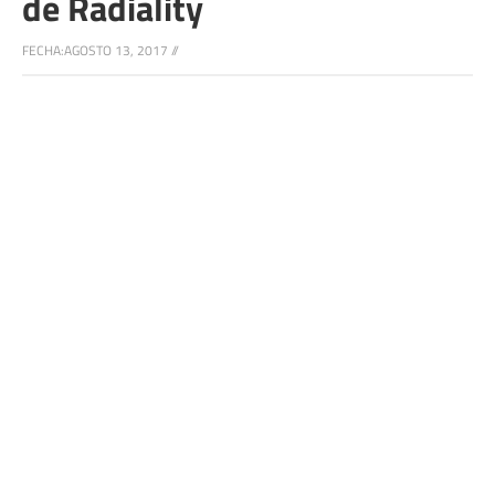
de Radiality
FECHA:
AGOSTO 13, 2017
//