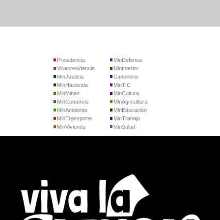
Presidencia
MinDefensa
Vicepresidencia
MinInterior
MinJusticia
Cancilleria
MinHacienda
MinTIC
MinMinas
MinCultura
MinComercio
MinAgricultura
MinAmbiente
MinEducación
MinTransporte
MinTrabajo
MinVivienda
MinSalud