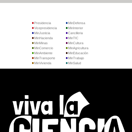
Presidencia
MinDefensa
Vicepresidencia
MinInterior
MinJusticia
Cancilleria
MinHacienda
MinTIC
MinMinas
MinCultura
MinComercio
MinAgricultura
MinAmbiente
MinEducación
MinTransporte
MinTrabajo
MinVivienda
MinSalud