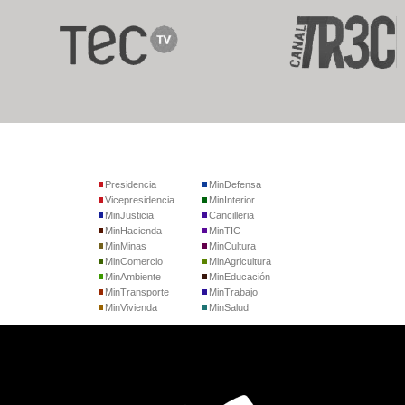
Presidencia
MinDefensa
Vicepresidencia
MinInterior
MinJusticia
Cancilleria
MinHacienda
MinTIC
MinMinas
MinCultura
MinComercio
MinAgricultura
MinAmbiente
MinEducación
MinTransporte
MinTrabajo
MinVivienda
MinSalud