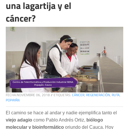
una lagartija y el
cáncer?
FECHA:
NOVIEMBRE 06, 2018
//
ETIQUETAS:
CÁNCER
,
REGENERACIÓN
,
RUTA
,
POPAYÁN
El camino se hace al andar y nadie ejemplifica tanto el
viejo adagio
como Pablo Andrés Ortiz,
biólogo
molecular y bioinformático
oriundo del Cauca. Hoy