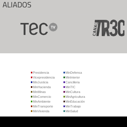
ALIADOS
Presidencia
MinDefensa
Vicepresidencia
MinInterior
MinJusticia
Cancilleria
MinHacienda
MinTIC
MinMinas
MinCultura
MinComercio
MinAgricultura
MinAmbiente
MinEducación
MinTransporte
MinTrabajo
MinVivienda
MinSalud