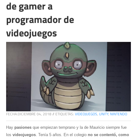
de gamer a
programador de
videojuegos
FECHA:
DICIEMBRE 04, 2018
//
ETIQUETAS:
VIDEOJUEGOS
,
UNITY
,
NINTENDO
Hay
pasiones
que empiezan temprano y la de Mauricio siempre fue
los
videojuegos
. Tenía 5 años. En el colegio
no se contentó, como