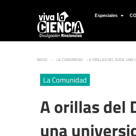
Jump to Navigation
Especiales
CO
Usted está aquí
INICIO
›
LA COMUNIDAD
› A ORILLAS DEL DUDA: UNA 
La Comunidad
A orillas del
una universi