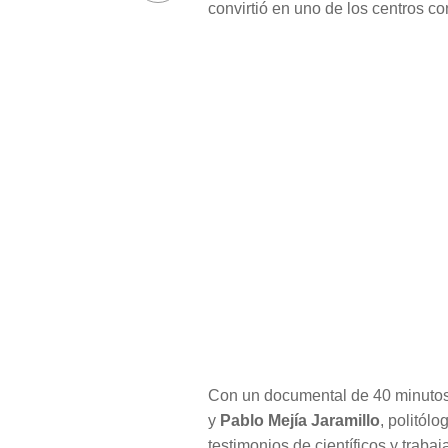
convirtió en uno de los centros c
Con un documental de 40 minutos
y
Pablo Mejía Jaramillo
, politól
testimonios de científicos y trabaj