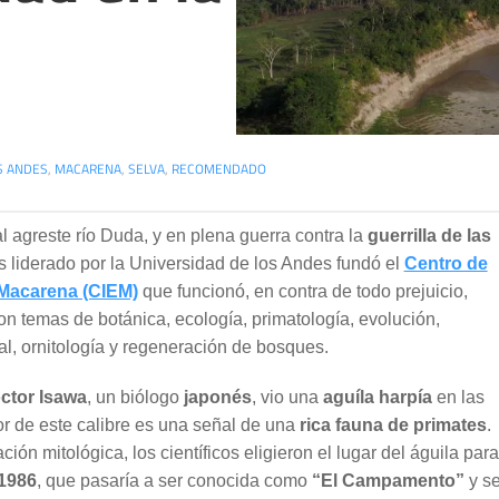
S ANDES
,
MACARENA
,
SELVA
,
RECOMENDADO
 al agreste río Duda, y en plena guerra contra la
guerrilla de las
s liderado por la Universidad de los Andes fundó el
Centro de
 Macarena (CIEM)
que funcionó, en contra de todo prejuicio,
on temas de botánica, ecología, primatología, evolución,
l, ornitología y regeneración de bosques.
ctor Isawa
, un biólogo
japonés
, vio una
aguíla harpía
en las
r de este calibre es una señal de una
rica fauna de primates
.
ión mitológica, los científicos eligieron el lugar del águila para
1986
, que pasaría a ser conocida como
“El Campamento”
y s