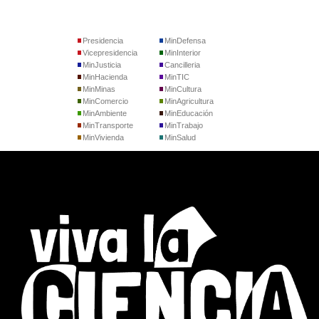
Presidencia
MinDefensa
Vicepresidencia
MinInterior
MinJusticia
Cancilleria
MinHacienda
MinTIC
MinMinas
MinCultura
MinComercio
MinAgricultura
MinAmbiente
MinEducación
MinTransporte
MinTrabajo
MinVivienda
MinSalud