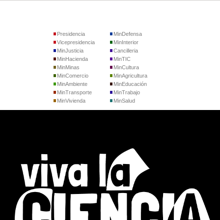
Presidencia
MinDefensa
Vicepresidencia
MinInterior
MinJusticia
Cancilleria
MinHacienda
MinTIC
MinMinas
MinCultura
MinComercio
MinAgricultura
MinAmbiente
MinEducación
MinTransporte
MinTrabajo
MinVivienda
MinSalud