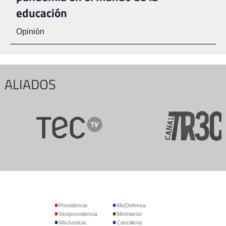
educación
Opinión
ALIADOS
Presidencia
MinDefensa
Vicepresidencia
MinInterior
MinJusticia
Cancilleria