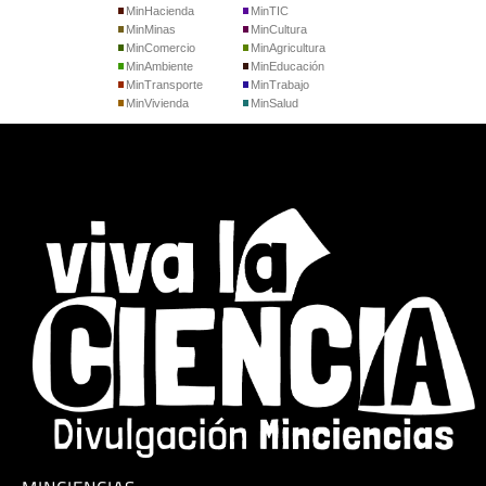
MinHacienda
MinTIC
MinMinas
MinCultura
MinComercio
MinAgricultura
MinAmbiente
MinEducación
MinTransporte
MinTrabajo
MinVivienda
MinSalud