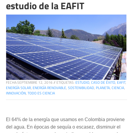
estudio de la EAFIT
FECHA:
SEPTIEMBRE 12, 2016
//
ETIQUETAS:
ESTUDIO
,
CASO DE ÉXITO
,
EAFIT
,
ENERGÍA SOLAR
,
ENERGÍA RENOVABLE
,
SOSTENIBILIDAD
,
PLANETA
,
CIENCIA
,
INNOVACIÓN
,
TODO ES CIENCIA
El 64% de la energía que usamos en Colombia proviene
del agua. En épocas de sequía o escasez, disminuir el