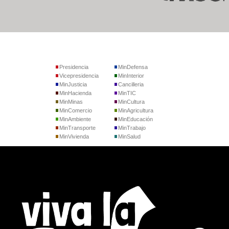
Presidencia
MinDefensa
Vicepresidencia
MinInterior
MinJusticia
Cancilleria
MinHacienda
MinTIC
MinMinas
MinCultura
MinComercio
MinAgricultura
MinAmbiente
MinEducación
MinTransporte
MinTrabajo
MinVivienda
MinSalud