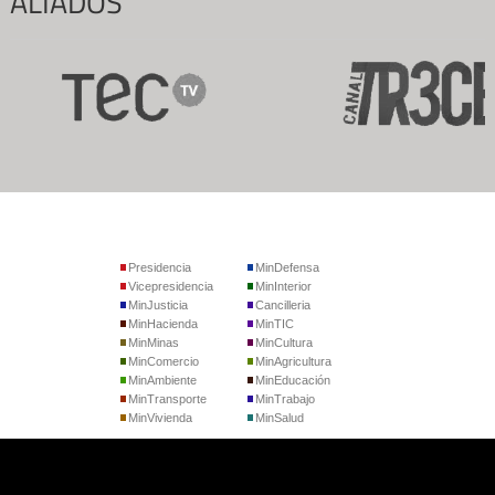
ALIADOS
Presidencia
MinDefensa
Vicepresidencia
MinInterior
MinJusticia
Cancilleria
MinHacienda
MinTIC
MinMinas
MinCultura
MinComercio
MinAgricultura
MinAmbiente
MinEducación
MinTransporte
MinTrabajo
MinVivienda
MinSalud