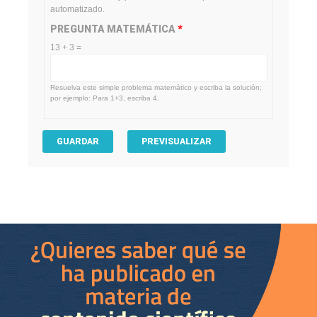
automatizado.
PREGUNTA MATEMÁTICA
*
13 + 3 =
Resuelva este simple problema matemático y escriba la solución;
por ejemplo: Para 1+3, escriba 4.