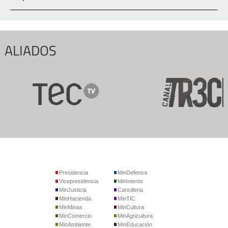
ALIADOS
Presidencia
MinDefensa
Vicepresidencia
MinInterior
MinJusticia
Cancilleria
MinHacienda
MinTIC
MinMinas
MinCultura
MinComercio
MinAgricultura
MinAmbiente
MinEducación