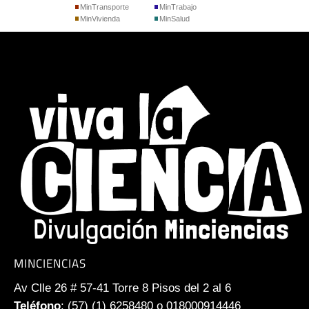
MinTransporte
MinTrabajo
MinVivienda
MinSalud
MINCIENCIAS
Av Clle 26 # 57-41 Torre 8 Pisos del 2 al 6
Teléfono
: (57) (1) 6258480 o 018000914446