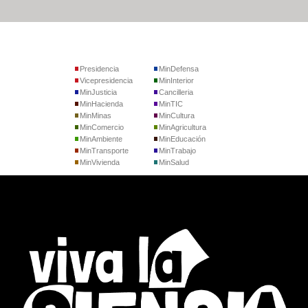
Presidencia
MinDefensa
Vicepresidencia
MinInterior
MinJusticia
Cancilleria
MinHacienda
MinTIC
MinMinas
MinCultura
MinComercio
MinAgricultura
MinAmbiente
MinEducación
MinTransporte
MinTrabajo
MinVivienda
MinSalud