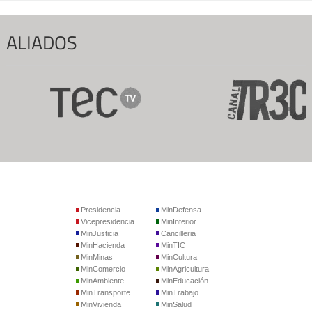
ALIADOS
Presidencia
MinDefensa
Vicepresidencia
MinInterior
MinJusticia
Cancilleria
MinHacienda
MinTIC
MinMinas
MinCultura
MinComercio
MinAgricultura
MinAmbiente
MinEducación
MinTransporte
MinTrabajo
MinVivienda
MinSalud