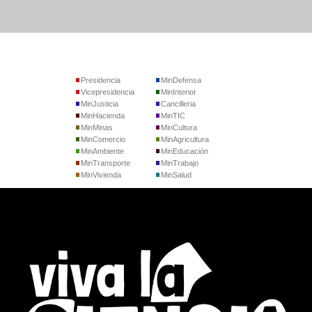
Presidencia
MinDefensa
Vicepresidencia
MinInterior
MinJusticia
Cancilleria
MinHacienda
MinTIC
MinMinas
MinCultura
MinComercio
MinAgricultura
MinAmbiente
MinEducación
MinTransporte
MinTrabajo
MinVivienda
MinSalud