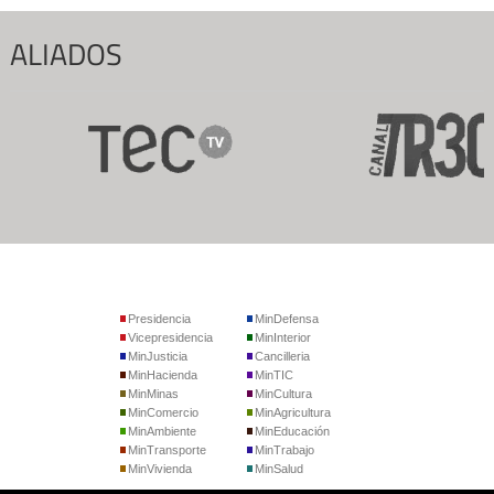
ALIADOS
Presidencia
MinDefensa
Vicepresidencia
MinInterior
MinJusticia
Cancilleria
MinHacienda
MinTIC
MinMinas
MinCultura
MinComercio
MinAgricultura
MinAmbiente
MinEducación
MinTransporte
MinTrabajo
MinVivienda
MinSalud