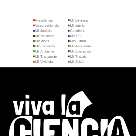
Presidencia
MinDefensa
Vicepresidencia
MinInterior
MinJusticia
Cancilleria
MinHacienda
MinTIC
MinMinas
MinCultura
MinComercio
MinAgricultura
MinAmbiente
MinEducación
MinTransporte
MinTrabajo
MinVivienda
MinSalud